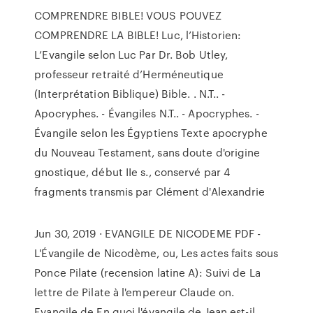
COMPRENDRE BIBLE! VOUS POUVEZ
COMPRENDRE LA BIBLE! Luc, l’Historien:
L’Evangile selon Luc Par Dr. Bob Utley,
professeur retraité d’Herméneutique
(Interprétation Biblique) Bible. . N.T.. -
Apocryphes. - Évangiles N.T.. - Apocryphes. -
Évangile selon les Égyptiens Texte apocryphe
du Nouveau Testament, sans doute d'origine
gnostique, début IIe s., conservé par 4
fragments transmis par Clément d'Alexandrie
Jun 30, 2019 · EVANGILE DE NICODEME PDF -
L'Évangile de Nicodème, ou, Les actes faits sous
Ponce Pilate (recension latine A): Suivi de La
lettre de Pilate à l'empereur Claude on.
Evangile de En quoi l'évangile de Jean est-il