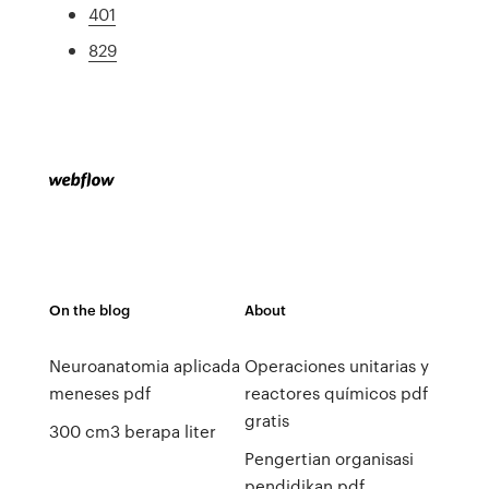
401
829
On the blog
About
Neuroanatomia aplicada
Operaciones unitarias y
meneses pdf
reactores químicos pdf
gratis
300 cm3 berapa liter
Pengertian organisasi
pendidikan pdf