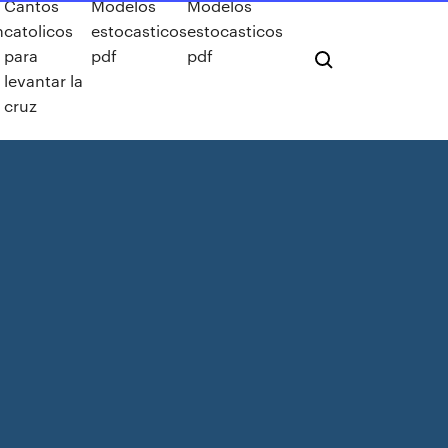
Cantos
Modelos
Modelos
n
catolicos
estocasticos
estocasticos
para
pdf
pdf
levantar la
cruz